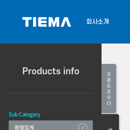
회사소개
회사소개
Corporate 
프론
Products info
프
론
트
로
우
더
Sub Category
원형집게