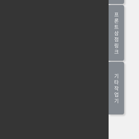
프
론
트
삼
점
링
크
기
타
작
업
기