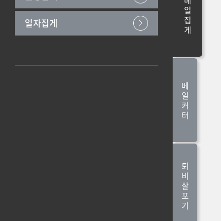
베
일
집
일자집게
게
베
일
커
터
퇴
비
살
포
기