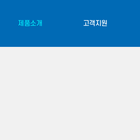
제품소개
고객지원
Identity
트로우더
베일집게
생산공정·조직도
베일커터
찾아오시는 길
퇴비살포기
관련 사이트
프론트삼점링크
판매 및 AS센터
문의게시판
기타